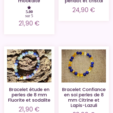
mookaite
péridot et cristal
24,90
€
5.00
sur 5
21,90
€
Bracelet étude en
Bracelet Confiance
perles de 8 mm
en soi perles de 8
Fluorite et sodalite
mm Citrine et
Lapis-Lazuli
21,90
€