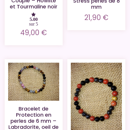
Couple – Howlite
Stress perles de 8
et Tourmaline noir
mm
21,90
€
5.00
sur 5
49,00
€
Bracelet de
Protection en
perles de 6 mm –
Labradorite, oeil de