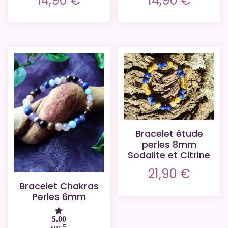
14,90
€
14,90
€
Bracelet étude
perles 8mm
Sodalite et Citrine
21,90
€
Bracelet Chakras
Perles 6mm
5.00
sur 5