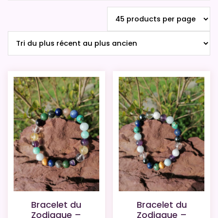
plus
récent
au
plus
ancien
Bracelet du
Bracelet du
Zodiaque –
Zodiaque –