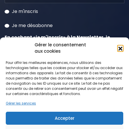
Je m'inscris
Je me désabonne
En cochant «je m'inscris» à la Newsletter, je
consens à la
politique de confidentialité
et
Gérer le consentement
aux cookies
j'accepte que mes données soient traitées à
cette fin y compris le suivi qui peut en découler.
Pour offrir les meilleures expériences, nous utilisons des
technologies telles que les cookies pour stocker et/ou accéder aux
informations des appareils. Le fait de consentir à ces technologies
nous permettra de traiter des données telles que le comportement
de navigation ou les ID uniques sur ce site. Le fait de ne pas
consentir ou de retirer son consentement peut avoir un effet négatif
sur certaines caractéristiques et fonctions.
Catégories de produits
Gérer les services
Bijoux à thèmes (30)
×
Accepter