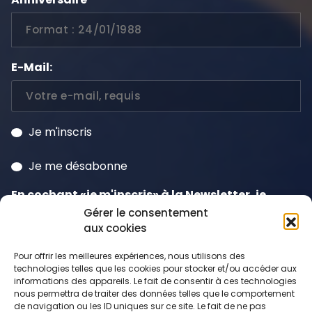
E-Mail:
Je m'inscris
Je me désabonne
En cochant «je m'inscris» à la Newsletter, je
consens à la
politique de confidentialité
et
Gérer le consentement
aux cookies
j'accepte que mes données soient traitées à
cette fin y compris le suivi qui peut en découler.
Pour offrir les meilleures expériences, nous utilisons des
technologies telles que les cookies pour stocker et/ou accéder aux
informations des appareils. Le fait de consentir à ces technologies
nous permettra de traiter des données telles que le comportement
de navigation ou les ID uniques sur ce site. Le fait de ne pas