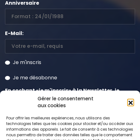
Anniversaire
E-Mail:
Je m'inscris
Je me désabonne
En cochant «je m'inscris» à la Newsletter, je
consens à la
politique de confidentialité
et
Gérer le consentement
aux cookies
j'accepte que mes données soient traitées à
cette fin y compris le suivi qui peut en découler.
Pour offrir les meilleures expériences, nous utilisons des
technologies telles que les cookies pour stocker et/ou accéder aux
informations des appareils. Le fait de consentir à ces technologies
nous permettra de traiter des données telles que le comportement