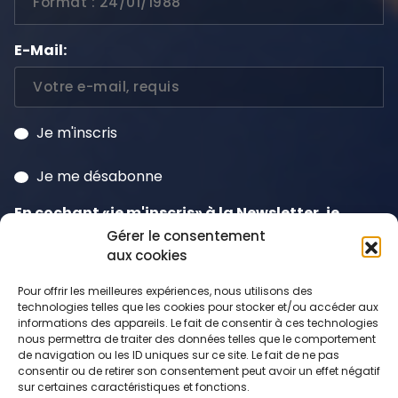
E-Mail:
Je m'inscris
Je me désabonne
En cochant «je m'inscris» à la Newsletter, je
consens à la
politique de confidentialité
et
Gérer le consentement
aux cookies
j'accepte que mes données soient traitées à
cette fin y compris le suivi qui peut en découler.
Pour offrir les meilleures expériences, nous utilisons des
technologies telles que les cookies pour stocker et/ou accéder aux
informations des appareils. Le fait de consentir à ces technologies
nous permettra de traiter des données telles que le comportement
de navigation ou les ID uniques sur ce site. Le fait de ne pas
consentir ou de retirer son consentement peut avoir un effet négatif
sur certaines caractéristiques et fonctions.