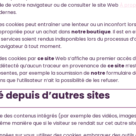
de de votre navigateur ou de consulter le site Web
À prop
dernes.
s cookies peut entraîner une lenteur ou un inconfort lors
ppropriée pour un achat dans
notre boutique
. Il est en
services soient rendus indisponibles lors du processus d’ac
 navigateur à tout moment.
 des cookies par
ce site
Web s’affiche au premier accès d’u
est détecté qu’aucun traceur en provenance de
ce site
n’es
résentes, par exemple la soumission de
notre
formulaire de
ue l’utilisateur n’ait la possibilité de les refuser.
depuis d’autres sites
 des contenus intégrés (par exemple des vidéos, images, a
me manière que si le visiteur se rendait sur cet autre site
ées sur vous, utiliser des cookies, embarquer des outils de