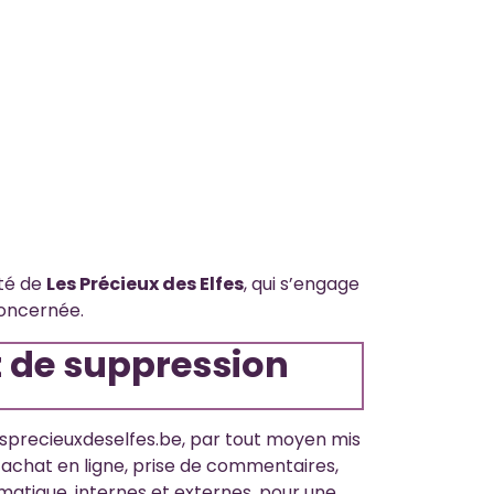
ité de
Les Précieux des Elfes
, qui s’engage
concernée.
t de suppression
esprecieuxdeselfes.be, par tout moyen mis
d’achat en ligne, prise de commentaires,
atique, internes et externes, pour une